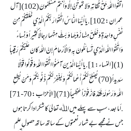
اتَّقُوا اللَّهَ حَقَّ تُقاتِهِ وَلا تَمُوتُنَّ إِلَّا وَأَنْتُمْ مُسْلِمُونَ (102) [آل
عمران: 102] .يا أَيُّهَا النَّاسُ اتَّقُوا رَبَّكُمُ الَّذِي خَلَقَكُمْ مِنْ
نَفْسٍ واحِدَةٍ وَخَلَقَ مِنْها زَوْجَها وَبَثَّ مِنْهُما رِجالًا كَثِيراً وَنِساءً
وَاتَّقُوا اللَّهَ الَّذِي تَسائَلُونَ بِهِ وَالْأَرْحامَ إِنَّ اللَّهَ كانَ عَلَيْكُمْ رَقِيباً
(1) [النساء: 1] .يا أَيُّهَا الَّذِينَ آمَنُوا اتَّقُوا اللَّهَ وَقُولُوا قَوْلًا
سَدِيداً (70) يُصْلِحْ لَكُمْ أَعْمالَكُمْ وَيَغْفِرْ لَكُمْ ذُنُوبَكُمْ وَمَنْ يُطِعِ
اللَّهَ وَرَسُولَهُ فَقَدْ فازَ فَوْزاً عَظِيماً (71) [الأحزاب: 70- 71]
.أما بعد،
سب سے پہلے میں اﷲ تعالیٰ کا شکر ادا کرتا ہوں
جس نے مجھے بے شمار نعمتوں کے ساتھ ساتھ حصولِ علم