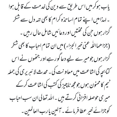
یاب ہوکر میں اس طریق سے دین کی خدمت کےقابل ہوا
۔لہذا میں اپنے تمام اساتذہ کرام کا بھی تہہ دل سے شکر
گزار ہوں جن کی محنتیں اور دعائیں شامل حال رہیں ۔
(جزاھمااللَّہ عنی خیر الجزاء)
میں ان تمام احباب کا بھی شکر
گزار ہوں جو میرے لیے دعا گو رہےاور جنھوں نے اس
کتابچہ کی اشاعت میں معاونت کی۔
محدث لائبریری کی جملہ
ٹیم کا ممنون ہوں جو مجھ ناچیز کی کتب کی اشاعت کرکے
میری حوصلہ افزائی کرتے ہیں ۔اللہ تعالی ان سب احباب
کو جزائے خیر عطا فرمائے۔ آلین یا رب العالمین۔