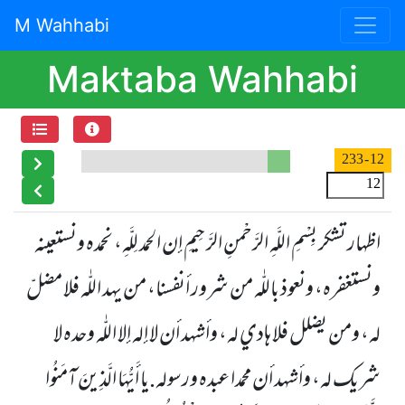
M Wahhabi
Maktaba Wahhabi
- 233
12
اظہار تشکر
بِسْمِ اللَّهِ الرَّحْمنِ الرَّحِيمِ
إن الحمد لِلَّهِ، نحمده ونستعينه
ونستغفره، ونعوذ باللّٰه من شرور أنفسنا، من يهد اللّٰه فلا مضلّ
له، ومن يضلل فلا هادي له، وأشهد أن لا إله إلا اللّٰه وحده لا
شريك له، وأشهد أن محمدا عبده ورسوله.يا أَيُّهَا الَّذِينَ آمَنُوا