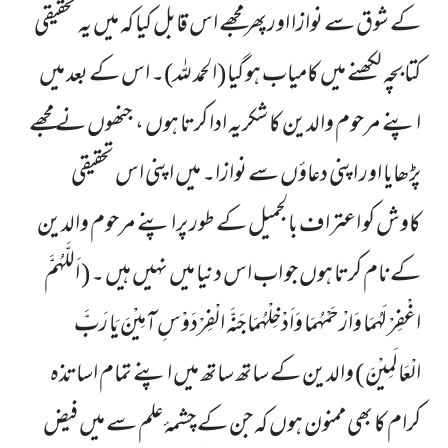
کے شوق سے نوازا اورپھر مجھے اس قابل کیا کہ میں یہ تحقیقی
کتابچہ لکھنے میں کامیاب ہو گیا (الحمد للہ)۔ اس کے بعد میں
اپنے مرحوم والدین کا شکریہ ادا کرتا ہوں ، جنھوں نے مجھے
پڑھایا اور اپنی دعاؤں سے نوازا۔ میں اپنی اس تحقیقی
کاوش کو اعتراف بالجمیل کے طور پراپنے مرحوم والدین
کے نام کرتا ہوں جو اب اس دنیا میں نہیں ہیں ۔
( اَللَّهُمَّ
اغْفِرْ لَهُمَا وَارْحَمْهُمَا وَاَدْخِلْهُمَا جَنَّه الْفِرْدَوْسِ آمِیْنَ یَا رَبَّ
الْعَالَمِیْنَ )
والدین کے ساتھ ساتھ میں اپنے تمام اساتذہ
کرام کا بھی ممنون ہوں کہ جن کے چشمۂ علم سے میں فیض