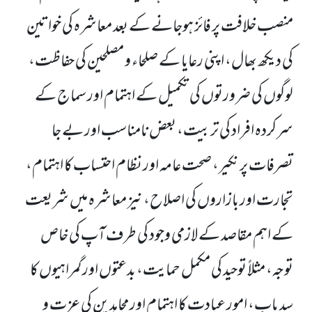
منصب خلافت پر فائز ہوجانے کے بعد معاشرہ کی خواتین
کی دیکھ بھال، اپنی رعایا کے صلحاء و مصلحین کی حفاظت،
لوگوں کی ضرورتوں کی تکمیل کے اہتمام اور سماج کے
سرکردہ افراد کی تربیت، بعض نامناسب اور بے جا
تصرفات پر نکیر، صحت عامہ اور نظام احتساب کا اہتمام،
تجارت اور بازاروں کی اصلاح، نیز معاشرہ میں شریعت
کے اہم مقاصد کے لازمی وجود کی طرف آپ کی خاص
توجہ، مثلاً توحید کی مکمل حمایت، بدعتوں اور گمراہیوں کا
سد باب، امور عبادت کا اہتمام اور مجاہدین کی عزت و