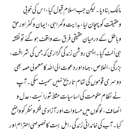
مالک بنادیا۔
لیکن جب اسلام قبول کیا، اس کی خوبی
وحقیقت کو پہچان لیا، ہدایت وگمراہی، ایمان وکفر اور حق
وباطل کے درمیان حقیقی فرق سے واقف ہوگئے تونقشہ
ہی اُلٹ گیا۔ایسی روشن زندگی گزاری کہ جس کی شرافت،
بزرگی، اخلاص، جہاد اور دعوت الی اللہ کا معمولی حصہ بھی
دوسری قوموں کی تمام تاریخ نہیں سمیٹ سکی۔
آپ
نے نظام حکومت کی اساسیات مثلاً شورائیت، عدل و
انصاف، لوگوں میں مساوات اور آزادی فکر و نظر کو واضح
کیا۔آپ کی خاندانی زندگی، اہل بیت کا خصوصی احترام اور