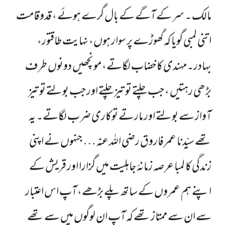
مالک ۔ سر کے آگے کے بال گرے ہوئے ، قدوقامت
اتنی لمبی گویا کہ گھوڑے پر سوار ہوں، نہایت طاقتور،
بہادر۔مہندی کا خضاب لگاتے، مونچھیں دونوں طرف
بڑھی رہتیں ، جب چلتے تو تیز چلتے اور جب بولتے تو تیز
آواز سے بولتے اور مارتے توکاری ضرب لگاتے۔
یہ
تھے سیّدنا عمرفاروق رضی اللہ عنہ … جنہوں نے اپنی
زندگی کا لمبا عرصہ زمانۂ جاہلیت میں گزارا اور قریش کے
اپنے ہم عمروں کے ساتھ پلے بڑھے، آپ اس اعتبار
سے ان سے ممتاز تھے کہ آپ ان لوگوں میں سے تھے