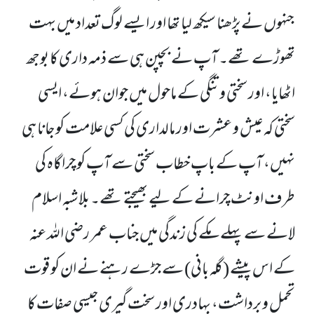
جنہوں نے پڑھنا سیکھ لیا تھا اور ایسے لوگ تعداد میں بہت
تھوڑے تھے۔
آپ نے بچپن ہی سے ذمہ داری کا بوجھ
اٹھایا، اور سختی و تنگی کے ماحول میں جوان ہوئے، ایسی
سختی کہ عیش و عشرت اور مالداری کی کسی علامت کو جانا ہی
نہیں، آپ کے باپ خطاب سختی سے آپ کو چراگاہ کی
طرف اونٹ چرانے کے لیے بھیجتے تھے۔ بلاشبہ اسلام
لانے سے پہلے مکے کی زندگی میں جناب عمر رضی اللہ عنہ
کے اس پیشے (گلہ بانی) سے جڑے رہنے نے ان کو قوت
تحمل و برداشت، بہادری اور سخت گیری جیسی صفات کا