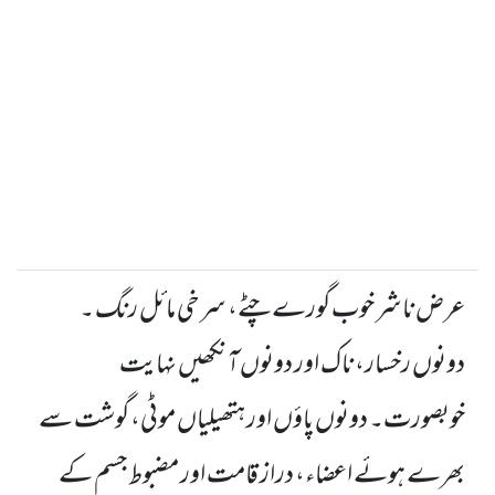
عرض ناشر
خوب گورے چٹے، سرخی مائل رنگ ۔
دونوں رخسار، ناک اور دونوں آنکھیں نہایت
خوبصورت۔ دونوں پاؤں اور ہتھیلیاں موٹی، گوشت سے
بھرے ہوئے اعضاء، دراز قامت اور مضبوط جسم کے