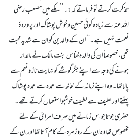
تذکرت کرتے تو فرماتے کہ:۔
’’مکے میں مصعب رضی
اللہ عنہ سے زیادہ کوئی حسین و خوش پوشاک اور پروردۂ
نعمت نہیں ہے۔‘‘
ان کے والدین کو ان سے شدید محبت
تھی، خصوصاً ان کی والدہ خناس بنت مالک نے مالدار
ہونے کی وجہ سے اپنے جگر گوشے کو نہایت ناز و نعم سے
پالا تھا۔ وہ اپنے زمانہ کے لحاظ سے عمدہ سے عمدہ پوشاک
پہنتے اور لطیف سے لطیف خوشبو استعمال کرتے تھے۔
حضرمی جوتا جو اس زمانے میں صرف امرائ کے لئے
مخصوص تھا وہ ان کے روزمرہ کے کام آتا تھا اور ان کے