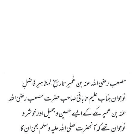
مصعب رضی اللہ عنہ بن عُمیر
تاریخ المشاہیر فاضلِ
نوجوان جناب علیم تابانیؔ صاحب
حضرت مصعب رضی اللہ
عنہ بن عمیر مکے کے ایسے حسین و جمیل اور خوشرو
نوجوان تھے کہ آنحضرت صلی اللہ علیہ وسلم بھی ان کا