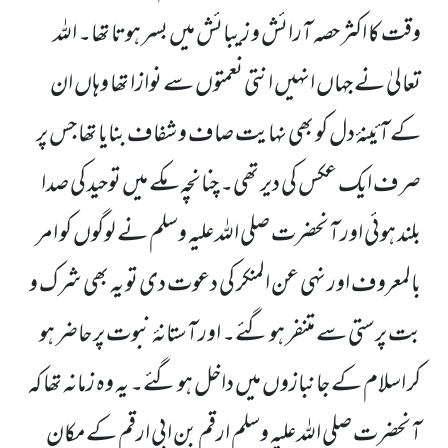
وقت کا اکثر حصہ آرائش و زیبائش میں بسر ہوتا تھا۔ اللہ
تعالیٰ نے جہاں انہیں انتی نعمتوں سے نوازا تھا وہاں ان
کے آئینۂ دل کو بھی نہایت صاف و شفاف بنایا تھا جس پر
صرف ایک عکس کی دیر تھی۔ چنانچہ مکے میں توحید کی صدا
بلند ہوئی اور آنحضرت صلی اللہ علیہ وسلم نے لوگوں کو امر
بالمعروف اور نہی عن المنکر کی دعوت دی تو یہ بھی شرک و
بت پرستی سے متنفر ہو گئے۔ اور آستانۂ نبوت پر حاضر ہو
کر اسلام کے جانبازوں میں داخل ہو گئے۔ یہ وہ زمانہ تھا کہ
آنحضرت صلی اللہ علیہ وسلم ارقم بن ابی ارقم کے مکان