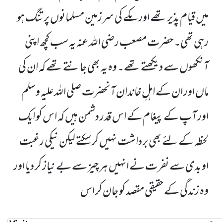
میں قیام پذیر تھے اور مکے کی سرزمین مسلمانوں پر تنگ ہو
رہی تھی۔ حضرت مصعب رضی اللہ عنہ یہ سب کچھ اپنی
آنکھوں سے دیکھتے تھے۔ وہ یہ بھی جانتے تھے کہ ان کی
ماں اور ان کے اہلِ خاندان آنحضرت صلی اللہ علیہ وسلم
اور آپ کے پیغام کے اس قدر دشمن ہیں کہ اس کو ایک
لحظہ کے لئے بھی برداشت نہیں کر سکتے لیکن نیکی رغبت
او بدی سے نفرت نے انہیں ہر چیز سے بے نیاز کر دیا اور
وہ زندگی کے حقیقی مقصد کو جان کر اس